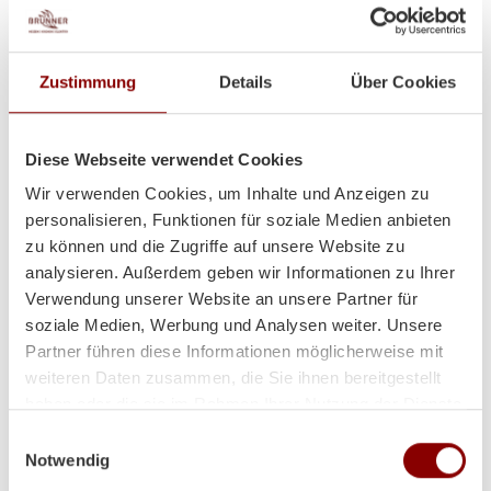
Zustimmung
Details
Über Cookies
Diese Webseite verwendet Cookies
Wir verwenden Cookies, um Inhalte und Anzeigen zu
personalisieren, Funktionen für soziale Medien anbieten
zu können und die Zugriffe auf unsere Website zu
analysieren. Außerdem geben wir Informationen zu Ihrer
Verwendung unserer Website an unsere Partner für
Heizt super und sieht auch
soziale Medien, Werbung und Analysen weiter. Unsere
noch toll dabei aus!
Partner führen diese Informationen möglicherweise mit
weiteren Daten zusammen, die Sie ihnen bereitgestellt
haben oder die sie im Rahmen Ihrer Nutzung der Dienste
gesammelt haben.
Einwilligungsauswahl
Hallo Herr Brunner
Notwendig
ich hoffe es geht Ihnen gut!