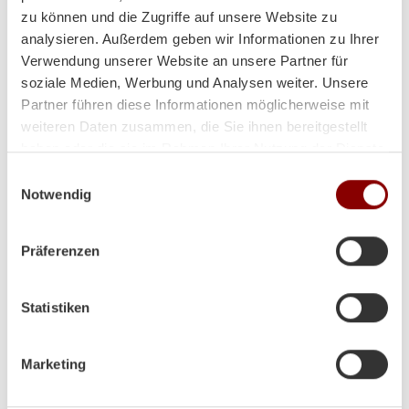
zu können und die Zugriffe auf unsere Website zu
analysieren. Außerdem geben wir Informationen zu Ihrer
Hallo Herr Brunner
Verwendung unserer Website an unsere Partner für
ich hoffe es geht Ihnen gut!
soziale Medien, Werbung und Analysen weiter. Unsere
Der Ofen steht und es wurde schon ein paar Abende
Partner führen diese Informationen möglicherweise mit
so kalt das wir ihn angefeuert haben!
weiteren Daten zusammen, die Sie ihnen bereitgestellt
haben oder die sie im Rahmen Ihrer Nutzung der Dienste
Herzliche Grüße aus Volos (GR)
gesammelt haben.
Einwilligungsauswahl
Lina
Notwendig
Präferenzen
Statistiken
Marketing