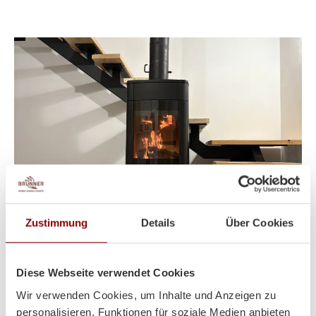
Zustimmung
Details
Über Cookies
Heizt super und sieht auch
Diese Webseite verwendet Cookies
Wir verwenden Cookies, um Inhalte und Anzeigen zu
noch toll dabei aus!
personalisieren, Funktionen für soziale Medien anbieten