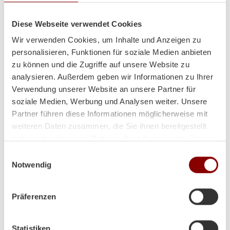
Diese Webseite verwendet Cookies
Wir verwenden Cookies, um Inhalte und Anzeigen zu
personalisieren, Funktionen für soziale Medien anbieten
zu können und die Zugriffe auf unsere Website zu
Heizt super und sieht auch
analysieren. Außerdem geben wir Informationen zu Ihrer
Verwendung unserer Website an unsere Partner für
noch toll dabei aus!
soziale Medien, Werbung und Analysen weiter. Unsere
Partner führen diese Informationen möglicherweise mit
weiteren Daten zusammen, die Sie ihnen bereitgestellt
haben oder die sie im Rahmen Ihrer Nutzung der Dienste
Hallo Herr Brunner
gesammelt haben.
Einwilligungsauswahl
ich hoffe es geht Ihnen gut!
Notwendig
Der Ofen steht und es wurde schon ein paar Abende
so kalt das wir ihn angefeuert haben!
Präferenzen
Herzliche Grüße aus Volos (GR)
Lina
Statistiken