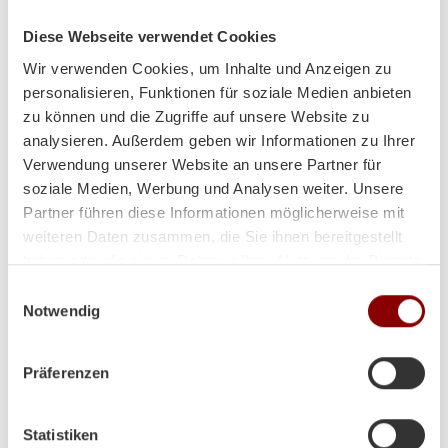
Diese Webseite verwendet Cookies
Heizt super und sieht auch
Wir verwenden Cookies, um Inhalte und Anzeigen zu
personalisieren, Funktionen für soziale Medien anbieten
noch toll dabei aus!
zu können und die Zugriffe auf unsere Website zu
analysieren. Außerdem geben wir Informationen zu Ihrer
Verwendung unserer Website an unsere Partner für
soziale Medien, Werbung und Analysen weiter. Unsere
Hallo Herr Brunner
Partner führen diese Informationen möglicherweise mit
ich hoffe es geht Ihnen gut!
weiteren Daten zusammen, die Sie ihnen bereitgestellt
Der Ofen steht und es wurde schon ein paar Abende
haben oder die sie im Rahmen Ihrer Nutzung der Dienste
so kalt das wir ihn angefeuert haben!
gesammelt haben.
Einwilligungsauswahl
Notwendig
Herzliche Grüße aus Volos (GR)
Lina
Präferenzen
Statistiken