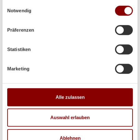
gesammelt haben.
Einwilligungsauswahl
noch toll dabei aus!
Notwendig
Präferenzen
Hallo Herr Brunner
ich hoffe es geht Ihnen gut!
Statistiken
Der Ofen steht und es wurde schon ein paar Abende
so kalt das wir ihn angefeuert haben!
Marketing
Herzliche Grüße aus Volos (GR)
Lina
Alle zulassen
Auswahl erlauben
Ablehnen