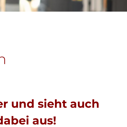
n
er und sieht auch
dabei aus!