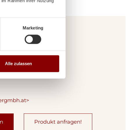
ie im Rahmen Ihrer Nutzung
Marketing
rtner
Alle zulassen
ergmbh.at>
um
Produkt anfragen!