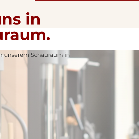
ns in
uraum.
 in unserem Schauraum in