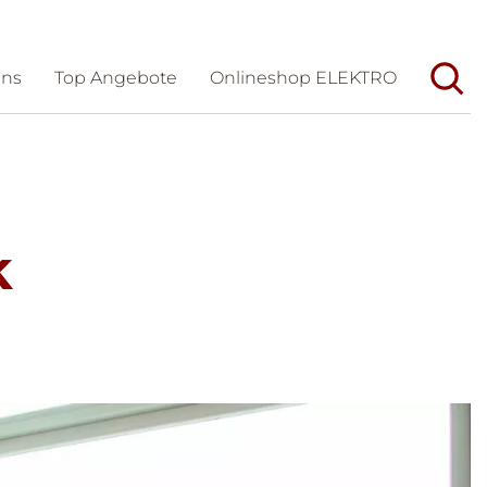
uns
Top Angebote
Onlineshop ELEKTRO
Unternehmen
Aktuelles
Wir/Geschichte
Veranstaltungen
Team
Messen
k
Dienstleistungen
Karriere
Partner
Förderungen und Tipps