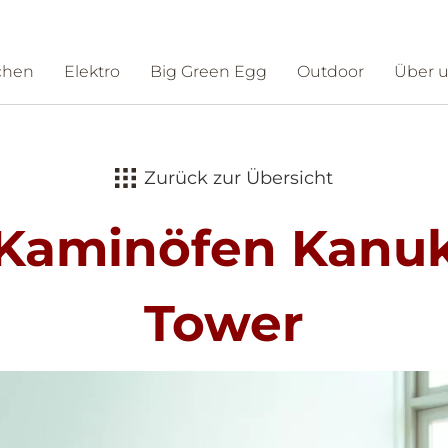
chen
Elektro
Big Green Egg
Outdoor
Über 
ntakt
Schauraum
Zurück zur Übersicht
Kaminöfen Kanu
Tower