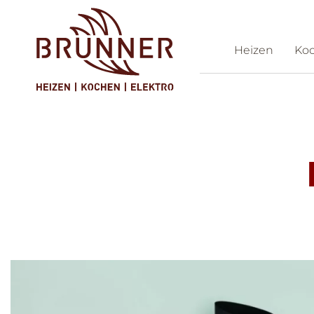
Heizen
Ko
Ko