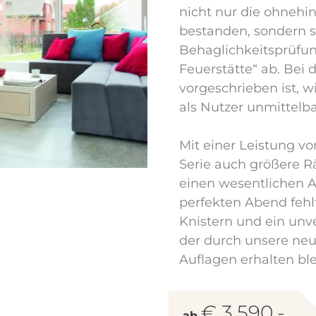
nicht nur die ohnehi
bestanden, sondern s
Behaglichkeitsprüfun
Feuerstätte“ ab. Bei 
vorgeschrieben ist, w
als Nutzer unmittelba
Mit einer Leistung vo
Serie auch größere 
einen wesentlichen A
perfekten Abend fehlt
Knistern und ein unv
der durch unsere neu
Auflagen erhalten ble
€ 3.590,-
ab