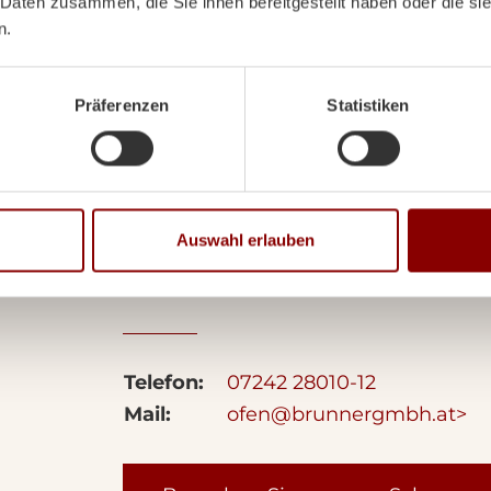
 Daten zusammen, die Sie ihnen bereitgestellt haben oder die s
n.
Präferenzen
Statistiken
Ihr Ansprechpa
Auswahl erlauben
Erwin Königsmair
Verkauf Heizen/Kochen
Telefon:
07242 28010-12
Mail:
ofen@brunnergmbh.at>