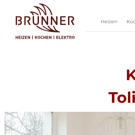
Heizen
Ko
Ko
K
Tol