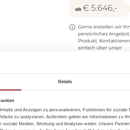
€ 5.646,-
ab
Gerne erstellen wir Ih
persönliches Angebot
Produkt. Kontaktieren
einfach über unser
Kontaktformular!
(Beim angegeben Preis handelt 
Hersteller empfohlenen unverbi
Verkaufspreis - UVP)
Details
Produktdetails und te
Cookies
Jetzt Produkt anfr
nhalte und Anzeigen zu personalisieren, Funktionen für soziale
Website zu analysieren. Außerdem geben wir Informationen zu I
r soziale Medien, Werbung und Analysen weiter. Unsere Partner