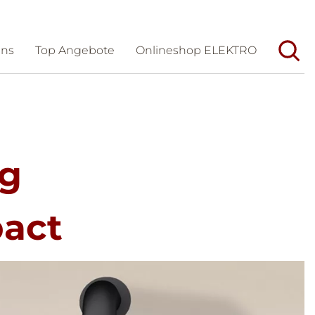
uns
Top Angebote
Onlineshop ELEKTRO
Unternehmen
Aktuelles
Wir/Geschichte
Veranstaltungen
Team
Messen
rg
Dienstleistungen
Karriere
Partner
Förderungen und Tipps
pact