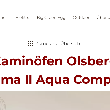
chen
Elektro
Big Green Egg
Outdoor
Über 
ntakt
Schauraum
Zurück zur Übersicht
aminöfen Olsbe
ima II Aqua Com