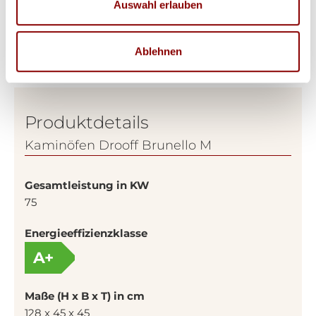
Auswahl erlauben
Ablehnen
Produktdetails
Kaminöfen Drooff Brunello M
Gesamtleistung in KW
75
Energieeffizienzklasse
A+
Maße (H x B x T) in cm
128 x 45 x 45