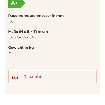
A+
Rauchrohrdurchmesser in mm
150
Maße (H x B x T) in cm
156 x 545.5 x 54.5
Gewicht in kg
392
Datenblatt