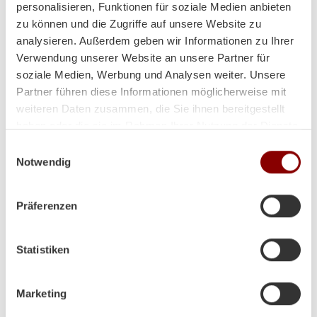
personalisieren, Funktionen für soziale Medien anbieten
zu können und die Zugriffe auf unsere Website zu
analysieren. Außerdem geben wir Informationen zu Ihrer
Heizt super und sieht auch
Verwendung unserer Website an unsere Partner für
soziale Medien, Werbung und Analysen weiter. Unsere
noch toll dabei aus!
Partner führen diese Informationen möglicherweise mit
weiteren Daten zusammen, die Sie ihnen bereitgestellt
haben oder die sie im Rahmen Ihrer Nutzung der Dienste
gesammelt haben.
Einwilligungsauswahl
Hallo Herr Brunner
Notwendig
ich hoffe es geht Ihnen gut!
Der Ofen steht und es wurde schon ein paar Abende
so kalt das wir ihn angefeuert haben!
Präferenzen
Herzliche Grüße aus Volos (GR)
Statistiken
Lina
Marketing