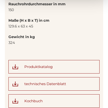
Rauchrohrdurchmesser in mm
150
Maße (H x B x T) in cm
129.6 x 63 x 45
Gewicht in kg
324
Produktkatalog
technisches Datenblatt
Kochbuch