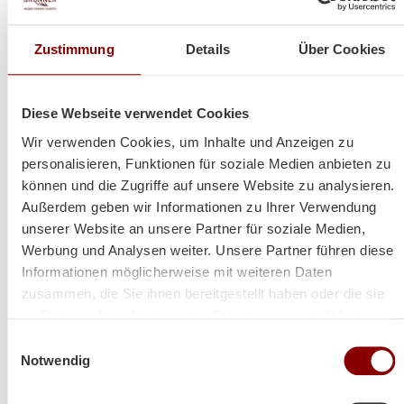
Heizt super und sieht auch
Zustimmung
Details
Über Cookies
noch toll dabei aus!
Diese Webseite verwendet Cookies
Wir verwenden Cookies, um Inhalte und Anzeigen zu
Hallo Herr Brunner
personalisieren, Funktionen für soziale Medien anbieten zu
ich hoffe es geht Ihnen gut!
können und die Zugriffe auf unsere Website zu analysieren.
Der Ofen steht und es wurde schon ein paar Abende
Außerdem geben wir Informationen zu Ihrer Verwendung
so kalt das wir ihn angefeuert haben!
unserer Website an unsere Partner für soziale Medien,
Werbung und Analysen weiter. Unsere Partner führen diese
Herzliche Grüße aus Volos (GR)
Informationen möglicherweise mit weiteren Daten
Lina
zusammen, die Sie ihnen bereitgestellt haben oder die sie
im Rahmen Ihrer Nutzung der Dienste gesammelt haben.
Einwilligungsauswahl
Notwendig