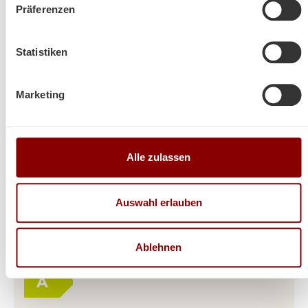
Präferenzen
Statistiken
Marketing
Produktdetails
Alle zulassen
Kaminöfen Austroflamm Clou Xtra Back
Auswahl erlauben
Gesamtleistung in KW
8
Ablehnen
Energieeffizienzklasse
A