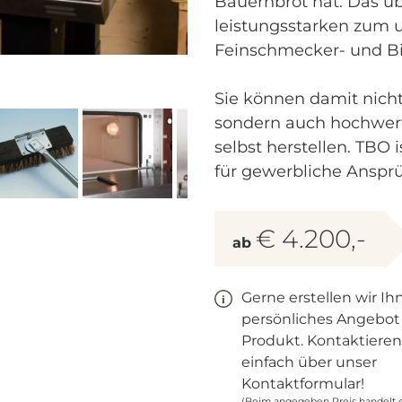
Bauernbrot hat. Das ü
leistungsstarken zum u
Feinschmecker- und B
Sie können damit nicht 
sondern auch hochwert
selbst herstellen. TBO 
für gewerbliche Anspr
€ 4.200,-
ab
Gerne erstellen wir Ih
persönliches Angebot
Produkt. Kontaktieren
einfach über unser
Kontaktformular!
(Beim angegeben Preis handelt 