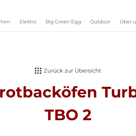
chen
Elektro
Big Green Egg
Outdoor
Über 
ntakt
Schauraum
Zurück zur Übersicht
rotbacköfen Tur
TBO 2