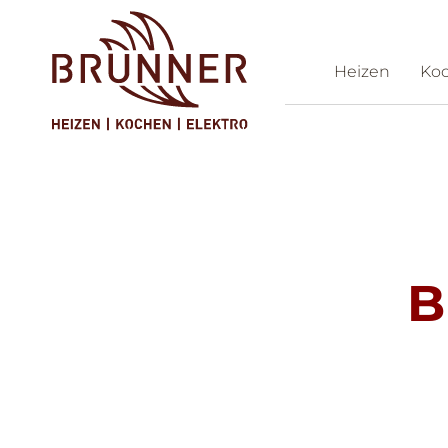
Heizen
Ko
Ko
B