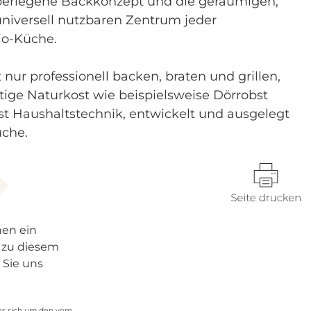
berlegene Backkonzept und die geräumigen,
niversell nutzbaren Zentrum jeder
io-Küche.
nur professionell backen, braten und grillen,
ige Naturkost wie beispielsweise Dörrobst
ist Haushaltstechnik, entwickelt und ausgelegt
üche.
nen ein
 zu diesem
 Sie uns
es sich um den vom