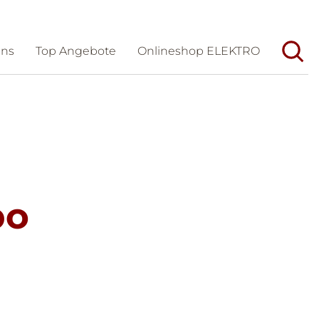
uns
Top Angebote
Onlineshop ELEKTRO
Unternehmen
Aktuelles
Wir/Geschichte
Veranstaltungen
Team
Messen
Dienstleistungen
Karriere
bo
Partner
Förderungen und Tipps