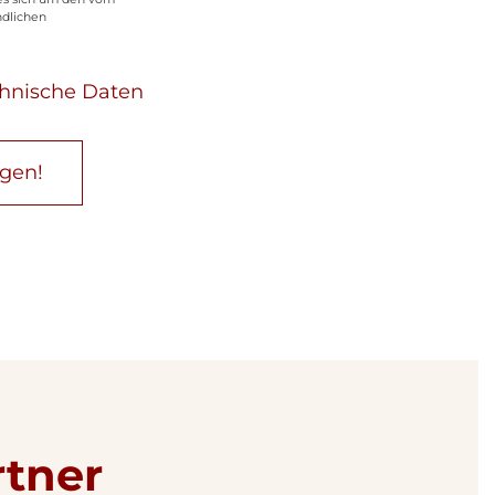
ndlichen
chnische Daten
agen!
rtner