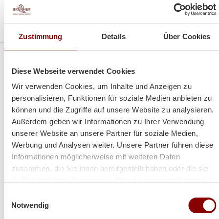
Zustimmung
Details
Über Cookies
Diese Webseite verwendet Cookies
Wir verwenden Cookies, um Inhalte und Anzeigen zu
personalisieren, Funktionen für soziale Medien anbieten zu
HEIZEN
können und die Zugriffe auf unsere Website zu analysieren.
Außerdem geben wir Informationen zu Ihrer Verwendung
Kaminöfen
unserer Website an unsere Partner für soziale Medien,
Heizkamine
Werbung und Analysen weiter. Unsere Partner führen diese
Kachelöfen
Informationen möglicherweise mit weiteren Daten
Pelletöfen
zusammen, die Sie ihnen bereitgestellt haben oder die sie
Werkstattöfen
im Rahmen Ihrer Nutzung der Dienste gesammelt haben.
Saunaöfen
Einwilligungsauswahl
Zubehör
Notwendig