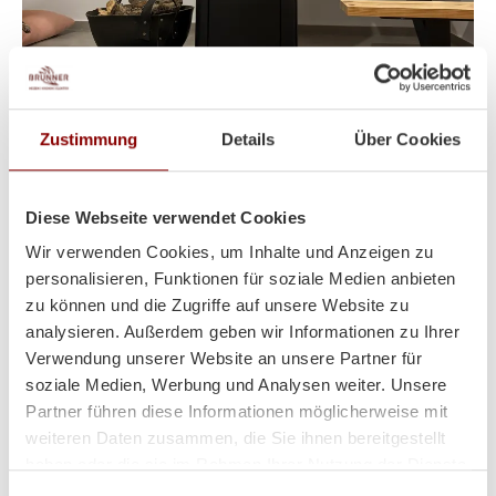
Heizt super und sieht auch
Zustimmung
Details
Über Cookies
noch toll dabei aus!
Diese Webseite verwendet Cookies
Wir verwenden Cookies, um Inhalte und Anzeigen zu
Hallo Herr Brunner
personalisieren, Funktionen für soziale Medien anbieten
ich hoffe es geht Ihnen gut!
zu können und die Zugriffe auf unsere Website zu
Der Ofen steht und es wurde schon ein paar Abende
analysieren. Außerdem geben wir Informationen zu Ihrer
so kalt das wir ihn angefeuert haben!
Verwendung unserer Website an unsere Partner für
soziale Medien, Werbung und Analysen weiter. Unsere
Herzliche Grüße aus Volos (GR)
Partner führen diese Informationen möglicherweise mit
Lina
weiteren Daten zusammen, die Sie ihnen bereitgestellt
haben oder die sie im Rahmen Ihrer Nutzung der Dienste
gesammelt haben.