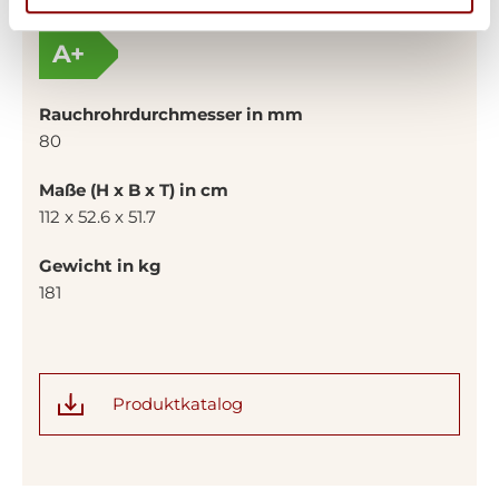
Energieeffizienzklasse
A+
Rauchrohrdurchmesser in mm
80
Maße (H x B x T) in cm
112 x 52.6 x 51.7
Gewicht in kg
181
Produktkatalog