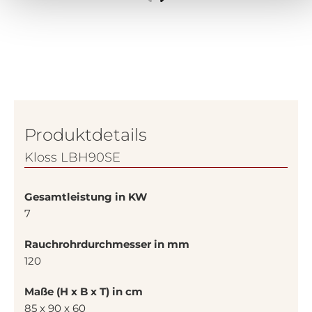
Produktdetails
Kloss LBH90SE
Gesamtleistung in KW
7
Rauchrohrdurchmesser in mm
120
Maße (H x B x T) in cm
85 x 90 x 60