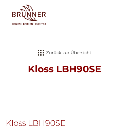
Tog
Zurück zur Übersicht
Kloss LBH90SE
Kloss LBH90SE