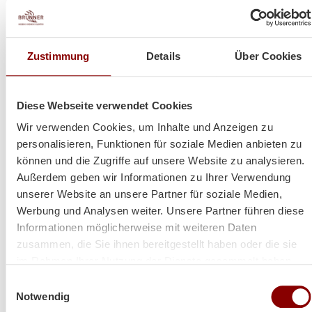
Heizt super und sieht auch
Zustimmung
Details
Über Cookies
noch toll dabei aus!
Diese Webseite verwendet Cookies
Wir verwenden Cookies, um Inhalte und Anzeigen zu
Hallo Herr Brunner
personalisieren, Funktionen für soziale Medien anbieten zu
ich hoffe es geht Ihnen gut!
können und die Zugriffe auf unsere Website zu analysieren.
Der Ofen steht und es wurde schon ein paar Abende
Außerdem geben wir Informationen zu Ihrer Verwendung
so kalt das wir ihn angefeuert haben!
unserer Website an unsere Partner für soziale Medien,
Werbung und Analysen weiter. Unsere Partner führen diese
Herzliche Grüße aus Volos (GR)
Informationen möglicherweise mit weiteren Daten
Lina
zusammen, die Sie ihnen bereitgestellt haben oder die sie
im Rahmen Ihrer Nutzung der Dienste gesammelt haben.
Einwilligungsauswahl
Notwendig