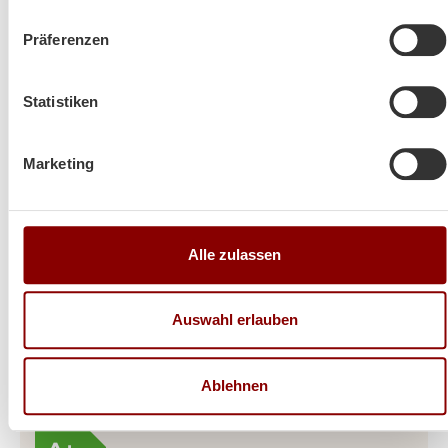
Präferenzen
Statistiken
Marketing
Produktdetails
Alle zulassen
Küchenherde Rizzoli ML 80 Rustik
Auswahl erlauben
Gesamtleistung in KW
8
Ablehnen
Energieeffizienzklasse