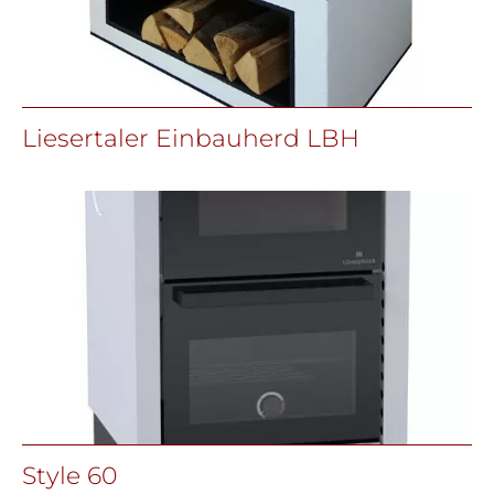
Liesertaler Einbauherd LBH
Style 60