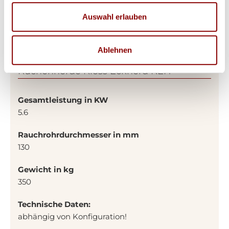
Auswahl erlauben
Ablehnen
Produktdetails
Küchenherde Kloss Eckherd KEH
Gesamtleistung in KW
5.6
Rauchrohrdurchmesser in mm
130
Gewicht in kg
350
Technische Daten:
abhängig von Konfiguration!