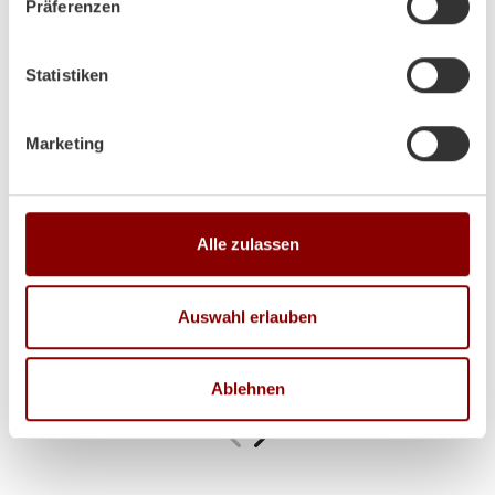
noch toll dabei aus!
Präferenzen
Statistiken
Hallo Herr Brunner
ich hoffe es geht Ihnen gut!
Marketing
Der Ofen steht und es wurde schon ein paar Abende
so kalt das wir ihn angefeuert haben!
Herzliche Grüße aus Volos (GR)
Alle zulassen
Lina
Auswahl erlauben
Ablehnen