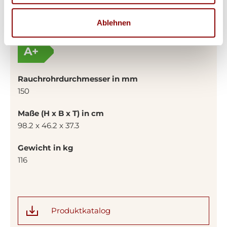
5.5
Ablehnen
Energieeffizienzklasse
A+
Rauchrohrdurchmesser in mm
150
Maße (H x B x T) in cm
98.2 x 46.2 x 37.3
Gewicht in kg
116
Produktkatalog