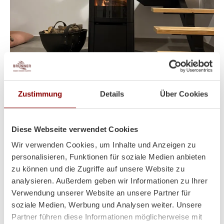
Heizt super und sieht auch
Zustimmung
Details
Über Cookies
noch toll dabei aus!
Diese Webseite verwendet Cookies
Wir verwenden Cookies, um Inhalte und Anzeigen zu
Hallo Herr Brunner
personalisieren, Funktionen für soziale Medien anbieten
ich hoffe es geht Ihnen gut!
zu können und die Zugriffe auf unsere Website zu
Der Ofen steht und es wurde schon ein paar Abende
analysieren. Außerdem geben wir Informationen zu Ihrer
so kalt das wir ihn angefeuert haben!
Verwendung unserer Website an unsere Partner für
soziale Medien, Werbung und Analysen weiter. Unsere
Herzliche Grüße aus Volos (GR)
Partner führen diese Informationen möglicherweise mit
Lina