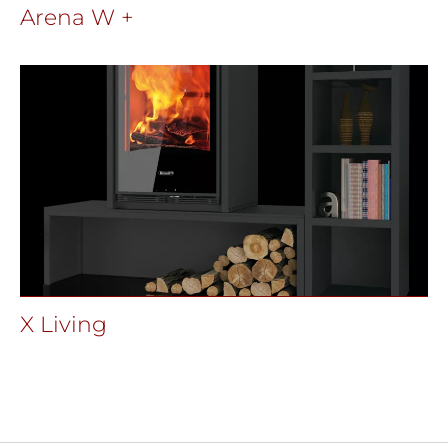
Arena W +
X Living