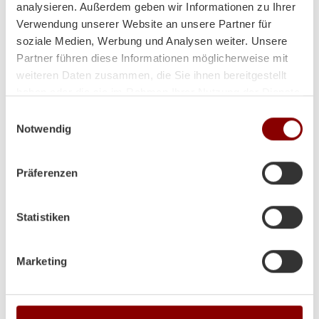
analysieren. Außerdem geben wir Informationen zu Ihrer
noch toll dabei aus!
Verwendung unserer Website an unsere Partner für
soziale Medien, Werbung und Analysen weiter. Unsere
Partner führen diese Informationen möglicherweise mit
weiteren Daten zusammen, die Sie ihnen bereitgestellt
Hallo Herr Brunner
haben oder die sie im Rahmen Ihrer Nutzung der Dienste
ich hoffe es geht Ihnen gut!
gesammelt haben.
Einwilligungsauswahl
Der Ofen steht und es wurde schon ein paar Abende
Notwendig
so kalt das wir ihn angefeuert haben!
Herzliche Grüße aus Volos (GR)
Präferenzen
Lina
Statistiken
Marketing