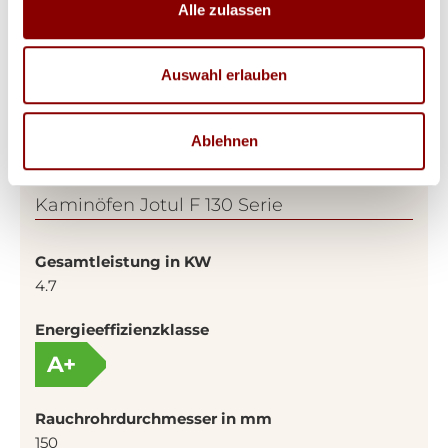
Alle zulassen
Auswahl erlauben
Ablehnen
Produktdetails
Kaminöfen Jotul F 130 Serie
Gesamtleistung in KW
4.7
Energieeffizienzklasse
A+
Rauchrohrdurchmesser in mm
150