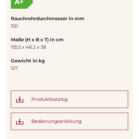
A+
Rauchrohrdurchmesser in mm
150
Maße (H x B x T) in cm
155.5 x 48.2 x 38
Gewicht in kg
127
Produktkatalog
Bedienungsanleitung