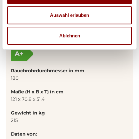
Kamineinsätze Hoxter HAKA 63/51
Auswahl erlauben
Gesamtleistung in KW
13
Ablehnen
Energieeffizienzklasse
A+
Rauchrohrdurchmesser in mm
180
Maße (H x B x T) in cm
121 x 70.8 x 51.4
Gewicht in kg
215
Daten von: