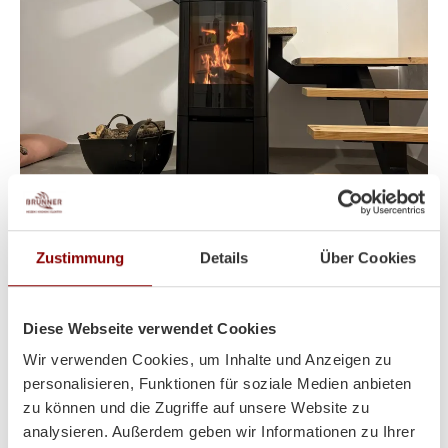
Heizt super und sieht auch
Zustimmung
Details
Über Cookies
noch toll dabei aus!
Diese Webseite verwendet Cookies
Wir verwenden Cookies, um Inhalte und Anzeigen zu
Hallo Herr Brunner
personalisieren, Funktionen für soziale Medien anbieten
ich hoffe es geht Ihnen gut!
zu können und die Zugriffe auf unsere Website zu
Der Ofen steht und es wurde schon ein paar Abende
analysieren. Außerdem geben wir Informationen zu Ihrer
so kalt das wir ihn angefeuert haben!