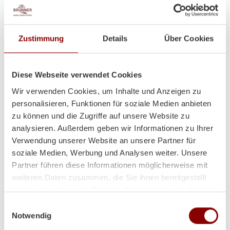
Zustimmung
Details
Über Cookies
Diese Webseite verwendet Cookies
Heizt super und sieht auch
Wir verwenden Cookies, um Inhalte und Anzeigen zu
personalisieren, Funktionen für soziale Medien anbieten
noch toll dabei aus!
zu können und die Zugriffe auf unsere Website zu
analysieren. Außerdem geben wir Informationen zu Ihrer
Verwendung unserer Website an unsere Partner für
soziale Medien, Werbung und Analysen weiter. Unsere
Hallo Herr Brunner
Partner führen diese Informationen möglicherweise mit
ich hoffe es geht Ihnen gut!
weiteren Daten zusammen, die Sie ihnen bereitgestellt
Der Ofen steht und es wurde schon ein paar Abende
haben oder die sie im Rahmen Ihrer Nutzung der Dienste
so kalt das wir ihn angefeuert haben!
gesammelt haben.
Einwilligungsauswahl
Herzliche Grüße aus Volos (GR)
Notwendig
Lina