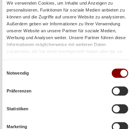
Wir verwenden Cookies, um Inhalte und Anzeigen zu
Herzliche Grüße aus Volos (GR)
personalisieren, Funktionen für soziale Medien anbieten zu
Lina
können und die Zugriffe auf unsere Website zu analysieren.
Außerdem geben wir Informationen zu Ihrer Verwendung
unserer Website an unsere Partner für soziale Medien,
Werbung und Analysen weiter. Unsere Partner führen diese
Informationen möglicherweise mit weiteren Daten
zusammen, die Sie ihnen bereitgestellt haben oder die sie
im Rahmen Ihrer Nutzung der Dienste gesammelt haben.
Einwilligungsauswahl
Notwendig
Präferenzen
Statistiken
Produktdetails
Kaminöfen Austroflamm Elisabeth SPM
Marketing