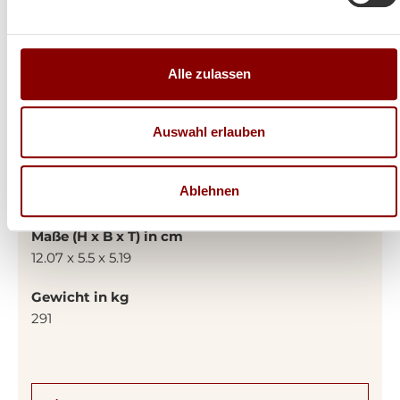
Gesamtleistung in KW
7
Alle zulassen
Energieeffizienzklasse
A+
Auswahl erlauben
Rauchrohrdurchmesser in mm
Ablehnen
130
Maße (H x B x T) in cm
12.07 x 5.5 x 5.19
Gewicht in kg
291