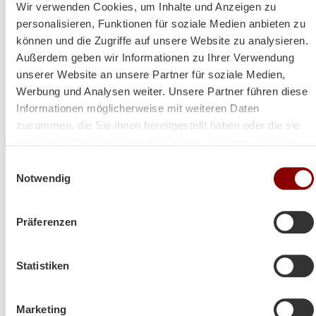
Wir verwenden Cookies, um Inhalte und Anzeigen zu
personalisieren, Funktionen für soziale Medien anbieten zu
können und die Zugriffe auf unsere Website zu analysieren.
Außerdem geben wir Informationen zu Ihrer Verwendung
unserer Website an unsere Partner für soziale Medien,
Werbung und Analysen weiter. Unsere Partner führen diese
Informationen möglicherweise mit weiteren Daten
Heizt super und sieht auch
zusammen, die Sie ihnen bereitgestellt haben oder die sie
im Rahmen Ihrer Nutzung der Dienste gesammelt haben.
noch toll dabei aus!
Einwilligungsauswahl
Notwendig
Hallo Herr Brunner
Präferenzen
ich hoffe es geht Ihnen gut!
Der Ofen steht und es wurde schon ein paar Abende
so kalt das wir ihn angefeuert haben!
Statistiken
Herzliche Grüße aus Volos (GR)
Marketing
Lina