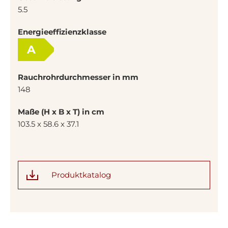
5.5
Energieeffizienzklasse
A
Rauchrohrdurchmesser in mm
148
Maße (H x B x T) in cm
103.5 x 58.6 x 37.1
Produktkatalog