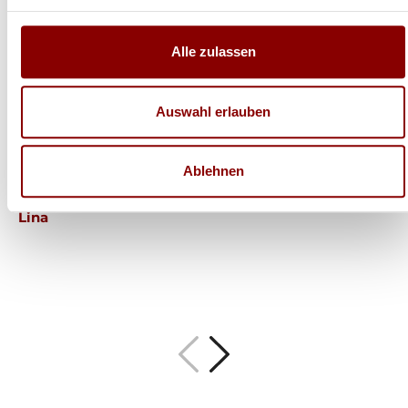
noch toll dabei aus!
Alle zulassen
Hallo Herr Brunner
ich hoffe es geht Ihnen gut!
Auswahl erlauben
Der Ofen steht und es wurde schon ein paar Abende
so kalt das wir ihn angefeuert haben!
Ablehnen
Herzliche Grüße aus Volos (GR)
Lina