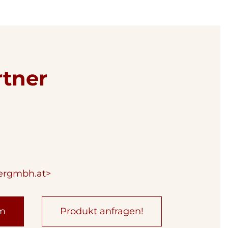
rtner
ergmbh.at>
um
Produkt anfragen!