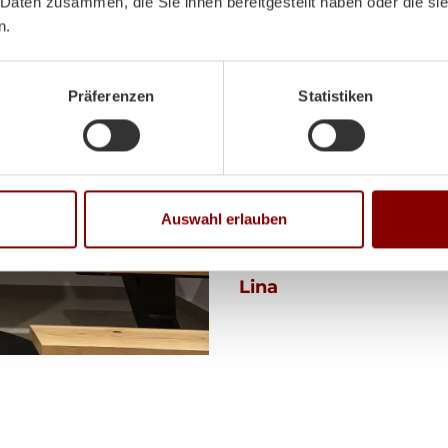
 Daten zusammen, die Sie ihnen bereitgestellt haben oder die s
noch toll 
n.
Präferenzen
Statistiken
Hallo Herr Brunner
ich hoffe es geht Ihnen
Der Ofen steht und es 
ihn angefeuert haben!
Auswahl erlauben
Herzliche Grüße aus V
Lina