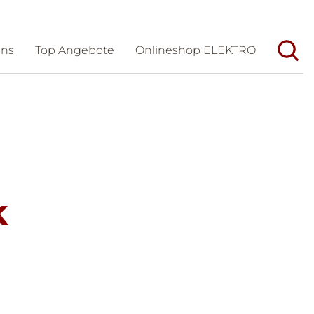
uns
Top Angebote
Onlineshop ELEKTRO
Unternehmen
Aktuelles
Wir/Geschichte
Veranstaltungen
Team
Messen
Dienstleistungen
Karriere
k
Partner
Förderungen und Tipps