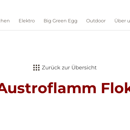
chen
Elektro
Big Green Egg
Outdoor
Über 
ntakt
Schauraum
Zurück zur Übersicht
Austroflamm Flo