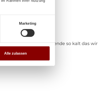
ie im Rahmen Ihrer Nutzung
dabei aus!
Marketing
 gut!
wurde schon ein paar Abende so kalt das wir
Alle zulassen
olos (GR)