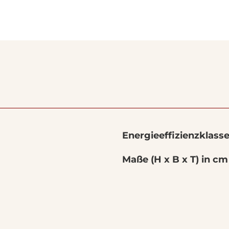
Energieeffizienzklass
Maße (H x B x T) in cm