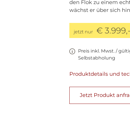
den Flok zu einem ech
wächst er über sich hi
€ 3.999,
jetzt nur
Preis inkl. Mwst. / gült
Selbstabholung
Produktdetails und te
Jetzt Produkt anfr