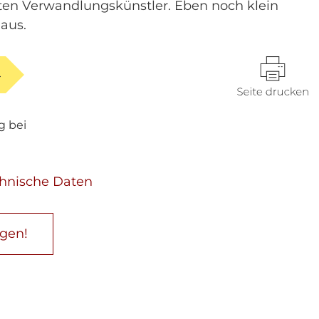
ten Verwandlungskünstler. Eben noch klein
naus.
-
ig bei
chnische Daten
agen!