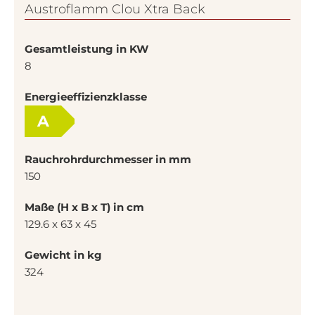
Austroflamm Clou Xtra Back
Gesamtleistung in KW
8
Energieeffizienzklasse
A
Rauchrohrdurchmesser in mm
150
Maße (H x B x T) in cm
129.6 x 63 x 45
Gewicht in kg
324