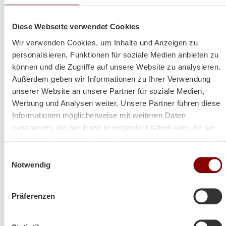
Diese Webseite verwendet Cookies
Wir verwenden Cookies, um Inhalte und Anzeigen zu
personalisieren, Funktionen für soziale Medien anbieten zu
können und die Zugriffe auf unsere Website zu analysieren.
Außerdem geben wir Informationen zu Ihrer Verwendung
unserer Website an unsere Partner für soziale Medien,
Werbung und Analysen weiter. Unsere Partner führen diese
Informationen möglicherweise mit weiteren Daten
Heizt super und sieht auch
zusammen, die Sie ihnen bereitgestellt haben oder die sie
im Rahmen Ihrer Nutzung der Dienste gesammelt haben.
noch toll dabei aus!
Einwilligungsauswahl
Notwendig
Hallo Herr Brunner
Präferenzen
ich hoffe es geht Ihnen gut!
Der Ofen steht und es wurde schon ein paar Abende
so kalt das wir ihn angefeuert haben!