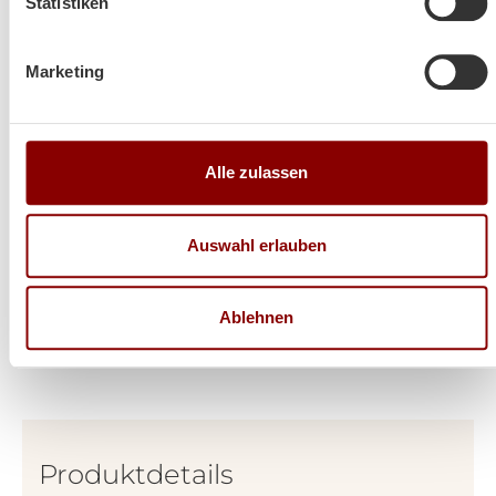
Statistiken
Herzliche Grüße aus Volos (GR)
Marketing
Lina
Alle zulassen
Auswahl erlauben
Ablehnen
Produktdetails