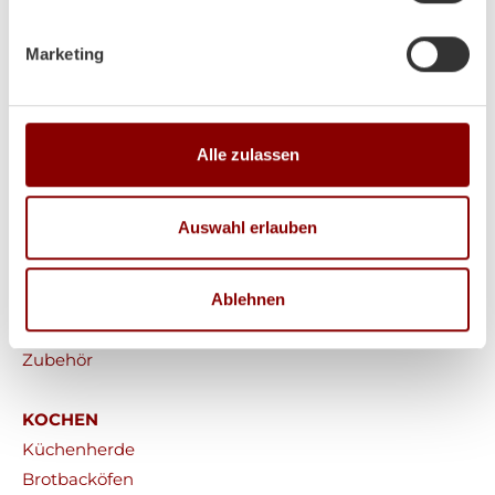
Marketing
HEIZEN
Alle zulassen
Kaminöfen
Heizkamine
Auswahl erlauben
Kachelöfen
Pelletöfen
Ablehnen
Werkstattöfen
Saunaöfen
Zubehör
KOCHEN
Küchenherde
Brotbacköfen