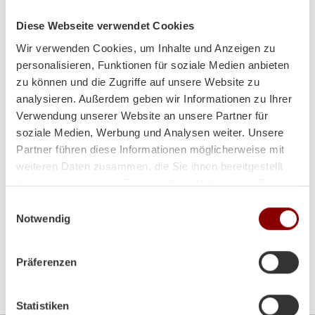
Tel:
+43 (0)7242/28010-0
Fax:
+43 (0)7242/28723
Diese Webseite verwendet Cookies
Email:
office@brunnergmbh.at
Wir verwenden Cookies, um Inhalte und Anzeigen zu
personalisieren, Funktionen für soziale Medien anbieten
Mo-Di:
8:00-12:00 Uhr / 14:00-18:00 Uhr
zu können und die Zugriffe auf unsere Website zu
analysieren. Außerdem geben wir Informationen zu Ihrer
Mi:
8:00 - 12:00 Uhr
Verwendung unserer Website an unsere Partner für
soziale Medien, Werbung und Analysen weiter. Unsere
Do-Fr:
8:00-12:00 Uhr / 14:00-18:00 Uhr
Partner führen diese Informationen möglicherweise mit
weiteren Daten zusammen, die Sie ihnen bereitgestellt
Sa:
9:00 - 12:00 Uhr
haben oder die sie im Rahmen Ihrer Nutzung der Dienste
gesammelt haben.
Einwilligungsauswahl
Notwendig
Präferenzen
Bitte akzeptieren Sie die
Marketing-Cookies
um die
Google Map zu sehen
Statistiken