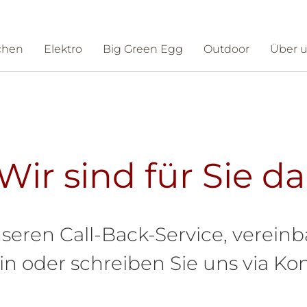
chen
Elektro
Big Green Egg
Outdoor
Über 
ntakt
Schauraum
Wir sind für Sie da
seren Call-Back-Service, vereinb
 oder schreiben Sie uns via Kon