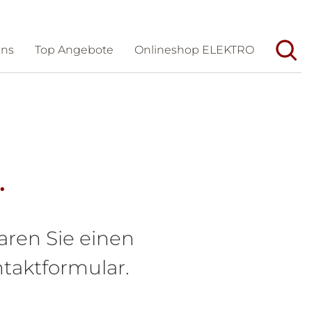
uns
Top Angebote
Onlineshop ELEKTRO
Unternehmen
Aktuelles
Wir/Geschichte
Veranstaltungen
Team
Messen
.
Dienstleistungen
Karriere
Partner
Förderungen und Tipps
aren Sie einen
taktformular.