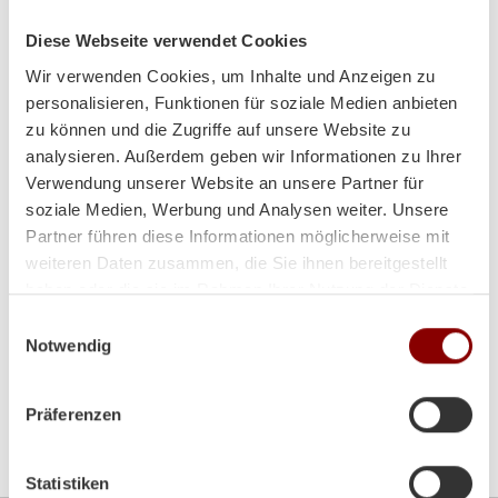
Tel:
+43 (0)7242/28010-0
Fax:
+43 (0)7242/28723
Diese Webseite verwendet Cookies
Email:
office@brunnergmbh.at
Wir verwenden Cookies, um Inhalte und Anzeigen zu
personalisieren, Funktionen für soziale Medien anbieten
Mo-Di:
8:00-12:00 Uhr / 14:00-18:00 Uhr
zu können und die Zugriffe auf unsere Website zu
analysieren. Außerdem geben wir Informationen zu Ihrer
Mi:
8:00 - 12:00 Uhr
Verwendung unserer Website an unsere Partner für
soziale Medien, Werbung und Analysen weiter. Unsere
Do-Fr:
8:00-12:00 Uhr / 14:00-18:00 Uhr
Partner führen diese Informationen möglicherweise mit
weiteren Daten zusammen, die Sie ihnen bereitgestellt
Sa:
9:00 - 12:00 Uhr
haben oder die sie im Rahmen Ihrer Nutzung der Dienste
gesammelt haben.
Einwilligungsauswahl
Notwendig
Präferenzen
Bitte akzeptieren Sie die
Marketing-Cookies
um die
Google Map zu sehen
Statistiken