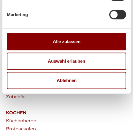
Marketing
HEIZEN
Alle zulassen
Kaminöfen
Heizkamine
Auswahl erlauben
Kachelöfen
Pelletöfen
Ablehnen
Werkstattöfen
Saunaöfen
Zubehör
KOCHEN
Küchenherde
Brotbacköfen