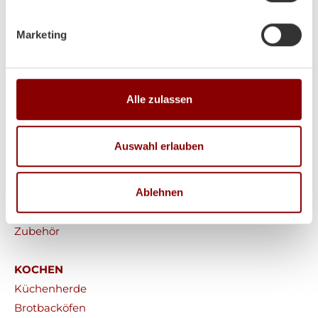
Marketing
HEIZEN
Alle zulassen
Kaminöfen
Heizkamine
Auswahl erlauben
Kachelöfen
Pelletöfen
Ablehnen
Werkstattöfen
Saunaöfen
Zubehör
KOCHEN
Küchenherde
Brotbacköfen