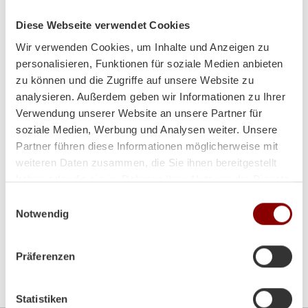
Tel:
+43 (0)7242/28010-0
Fax:
+43 (0)7242/28723
Diese Webseite verwendet Cookies
Email:
office@brunnergmbh.at
Wir verwenden Cookies, um Inhalte und Anzeigen zu
personalisieren, Funktionen für soziale Medien anbieten
Mo-Di:
8:00-12:00 Uhr / 14:00-18:00 Uhr
zu können und die Zugriffe auf unsere Website zu
analysieren. Außerdem geben wir Informationen zu Ihrer
Mi:
8:00 - 12:00 Uhr
Verwendung unserer Website an unsere Partner für
soziale Medien, Werbung und Analysen weiter. Unsere
Do-Fr:
8:00-12:00 Uhr / 14:00-18:00 Uhr
Partner führen diese Informationen möglicherweise mit
weiteren Daten zusammen, die Sie ihnen bereitgestellt
Sa:
9:00 - 12:00 Uhr
haben oder die sie im Rahmen Ihrer Nutzung der Dienste
gesammelt haben.
Einwilligungsauswahl
Notwendig
Präferenzen
Bitte akzeptieren Sie die
Marketing-Cookies
um die
Google Map zu sehen
Statistiken