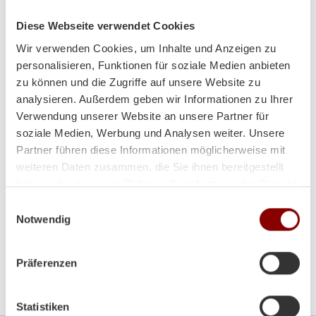
Tel:
+43 (0)7242/28010-0
Fax:
+43 (0)7242/28723
Diese Webseite verwendet Cookies
Email:
office@brunnergmbh.at
Wir verwenden Cookies, um Inhalte und Anzeigen zu
personalisieren, Funktionen für soziale Medien anbieten
Mo-Di:
8:00-12:00 Uhr / 14:00-18:00 Uhr
zu können und die Zugriffe auf unsere Website zu
analysieren. Außerdem geben wir Informationen zu Ihrer
Mi:
8:00 - 12:00 Uhr
Verwendung unserer Website an unsere Partner für
soziale Medien, Werbung und Analysen weiter. Unsere
Do-Fr:
8:00-12:00 Uhr / 14:00-18:00 Uhr
Partner führen diese Informationen möglicherweise mit
weiteren Daten zusammen, die Sie ihnen bereitgestellt
Sa:
9:00 - 12:00 Uhr
haben oder die sie im Rahmen Ihrer Nutzung der Dienste
gesammelt haben.
Einwilligungsauswahl
Notwendig
Präferenzen
Bitte akzeptieren Sie die
Marketing-Cookies
um die
Google Map zu sehen
Statistiken