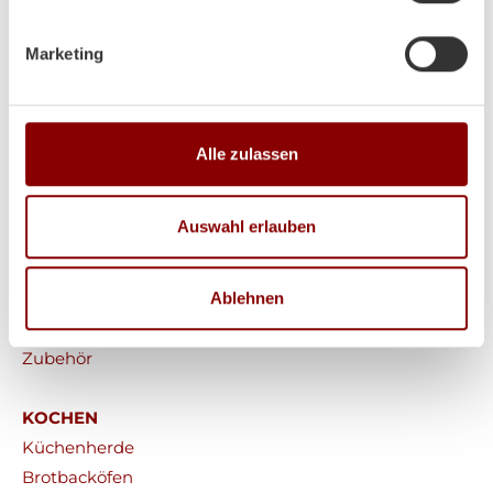
Marketing
HEIZEN
Alle zulassen
Kaminöfen
Heizkamine
Auswahl erlauben
Kachelöfen
Pelletöfen
Ablehnen
Werkstattöfen
Saunaöfen
Zubehör
KOCHEN
Küchenherde
Brotbacköfen