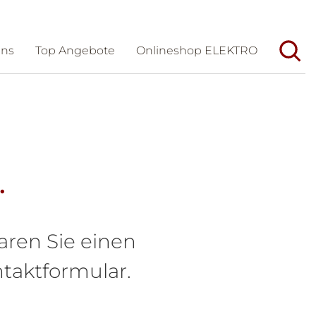
uns
Top Angebote
Onlineshop ELEKTRO
Unternehmen
Aktuelles
Wir/Geschichte
Veranstaltungen
Team
Messen
.
Dienstleistungen
Karriere
Partner
Förderungen und Tipps
aren Sie einen
taktformular.