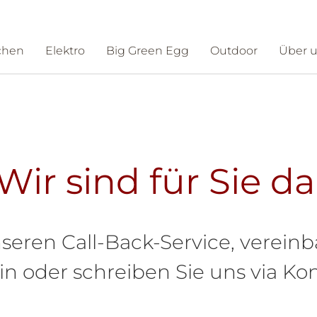
chen
Elektro
Big Green Egg
Outdoor
Über 
ntakt
Schauraum
Wir sind für Sie da
seren Call-Back-Service, vereinb
 oder schreiben Sie uns via Kon