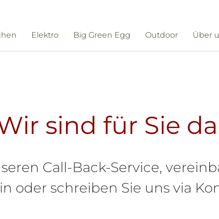
chen
Elektro
Big Green Egg
Outdoor
Über 
ntakt
Schauraum
Wir sind für Sie da
seren Call-Back-Service, vereinb
 oder schreiben Sie uns via Kon