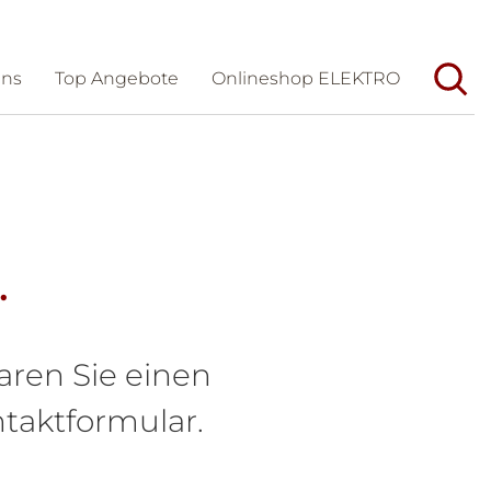
uns
Top Angebote
Onlineshop ELEKTRO
Unternehmen
Aktuelles
Wir/Geschichte
Veranstaltungen
Team
Messen
.
Dienstleistungen
Karriere
Partner
Förderungen und Tipps
aren Sie einen
taktformular.