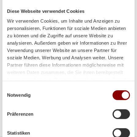
Tel:
+43 (0)7242/28010-0
Fax:
+43 (0)7242/28723
Diese Webseite verwendet Cookies
Email:
office@brunnergmbh.at
Wir verwenden Cookies, um Inhalte und Anzeigen zu
personalisieren, Funktionen für soziale Medien anbieten
Mo-Di:
8:00-12:00 Uhr / 14:00-18:00 Uhr
zu können und die Zugriffe auf unsere Website zu
analysieren. Außerdem geben wir Informationen zu Ihrer
Mi:
8:00 - 12:00 Uhr
Verwendung unserer Website an unsere Partner für
soziale Medien, Werbung und Analysen weiter. Unsere
Do-Fr:
8:00-12:00 Uhr / 14:00-18:00 Uhr
Partner führen diese Informationen möglicherweise mit
weiteren Daten zusammen, die Sie ihnen bereitgestellt
Sa:
9:00 - 12:00 Uhr
haben oder die sie im Rahmen Ihrer Nutzung der Dienste
gesammelt haben.
Einwilligungsauswahl
Notwendig
Präferenzen
Bitte akzeptieren Sie die
Marketing-Cookies
um die
Google Map zu sehen
Statistiken