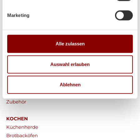
Marketing
HEIZEN
Alle zulassen
Kaminöfen
Heizkamine
Auswahl erlauben
Kachelöfen
Pelletöfen
Ablehnen
Werkstattöfen
Saunaöfen
Zubehör
KOCHEN
Küchenherde
Brotbacköfen