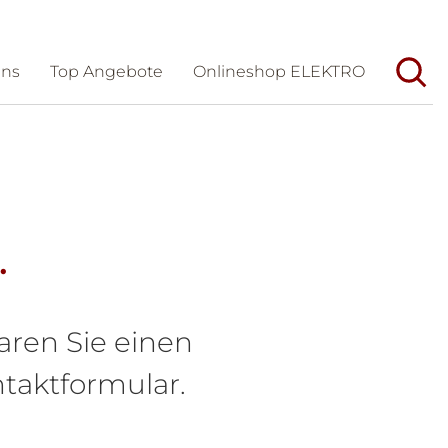
uns
Top Angebote
Onlineshop ELEKTRO
Unternehmen
Aktuelles
Wir/Geschichte
Veranstaltungen
Team
Messen
.
Dienstleistungen
Karriere
Partner
Förderungen und Tipps
aren Sie einen
taktformular.