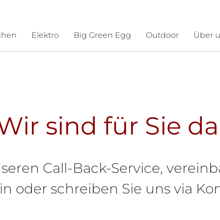
chen
Elektro
Big Green Egg
Outdoor
Über 
ntakt
Schauraum
Wir sind für Sie da
seren Call-Back-Service, vereinb
 oder schreiben Sie uns via Kon