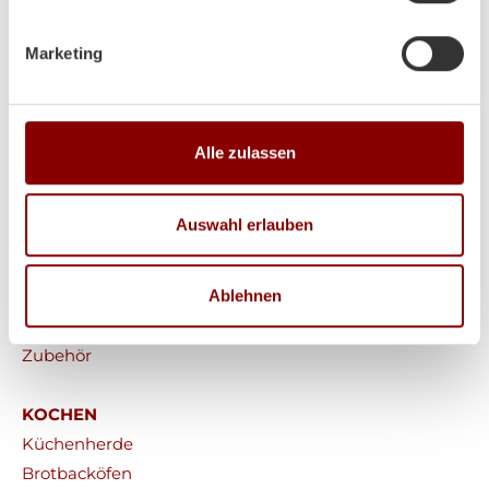
Marketing
HEIZEN
Alle zulassen
Kaminöfen
Heizkamine
Auswahl erlauben
Kachelöfen
Pelletöfen
Ablehnen
Werkstattöfen
Saunaöfen
Zubehör
KOCHEN
Küchenherde
Brotbacköfen