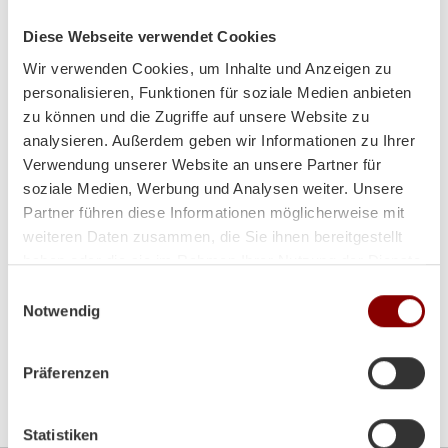
Tel:
+43 (0)7242/28010-0
Fax:
+43 (0)7242/28723
Diese Webseite verwendet Cookies
Email:
office@brunnergmbh.at
Wir verwenden Cookies, um Inhalte und Anzeigen zu
personalisieren, Funktionen für soziale Medien anbieten
Mo-Di:
8:00-12:00 Uhr / 14:00-18:00 Uhr
zu können und die Zugriffe auf unsere Website zu
analysieren. Außerdem geben wir Informationen zu Ihrer
Mi:
8:00 - 12:00 Uhr
Verwendung unserer Website an unsere Partner für
soziale Medien, Werbung und Analysen weiter. Unsere
Do-Fr:
8:00-12:00 Uhr / 14:00-18:00 Uhr
Partner führen diese Informationen möglicherweise mit
weiteren Daten zusammen, die Sie ihnen bereitgestellt
Sa:
9:00 - 12:00 Uhr
haben oder die sie im Rahmen Ihrer Nutzung der Dienste
gesammelt haben.
Einwilligungsauswahl
Notwendig
Präferenzen
Bitte akzeptieren Sie die
Marketing-Cookies
um die
Google Map zu sehen
Statistiken