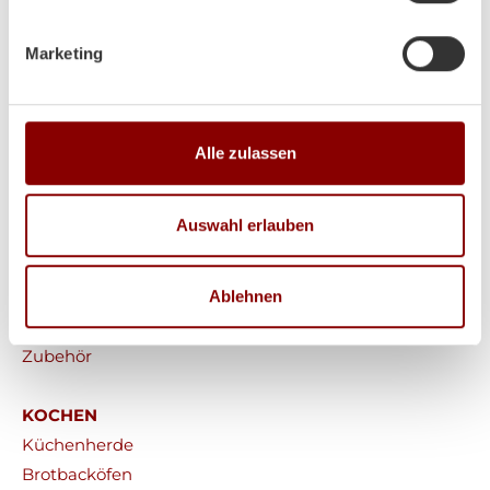
Marketing
HEIZEN
Alle zulassen
Kaminöfen
Heizkamine
Auswahl erlauben
Kachelöfen
Pelletöfen
Ablehnen
Werkstattöfen
Saunaöfen
Zubehör
KOCHEN
Küchenherde
Brotbacköfen