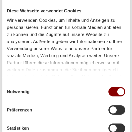
Tel:
+43 (0)7242/28010-0
Fax:
+43 (0)7242/28723
Diese Webseite verwendet Cookies
Email:
office@brunnergmbh.at
Wir verwenden Cookies, um Inhalte und Anzeigen zu
personalisieren, Funktionen für soziale Medien anbieten
Mo-Di:
8:00-12:00 Uhr / 14:00-18:00 Uhr
zu können und die Zugriffe auf unsere Website zu
analysieren. Außerdem geben wir Informationen zu Ihrer
Mi:
8:00 - 12:00 Uhr
Verwendung unserer Website an unsere Partner für
soziale Medien, Werbung und Analysen weiter. Unsere
Do-Fr:
8:00-12:00 Uhr / 14:00-18:00 Uhr
Partner führen diese Informationen möglicherweise mit
weiteren Daten zusammen, die Sie ihnen bereitgestellt
Sa:
9:00 - 12:00 Uhr
haben oder die sie im Rahmen Ihrer Nutzung der Dienste
gesammelt haben.
Einwilligungsauswahl
Notwendig
Präferenzen
Bitte akzeptieren Sie die
Marketing-Cookies
um die
Google Map zu sehen
Statistiken